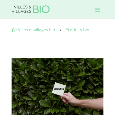
Villes et villages bio
Produits bio

5