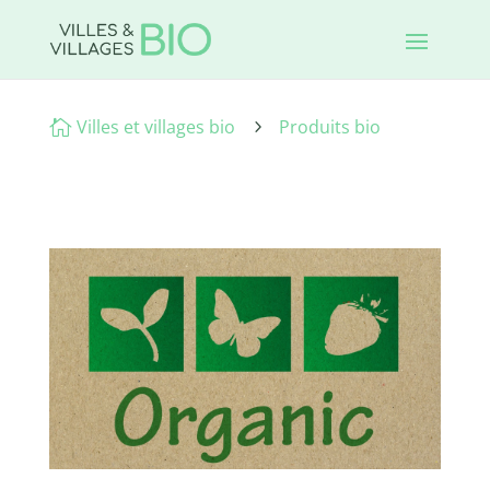
Villes et villages bio
Produits bio

5