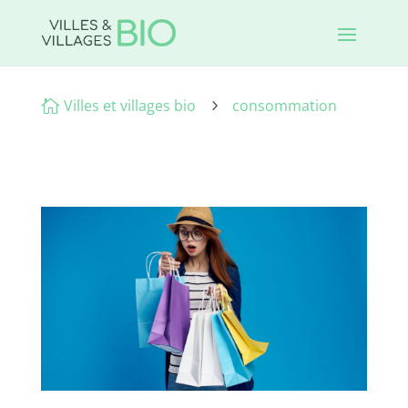
Villes et villages bio
consommation

5